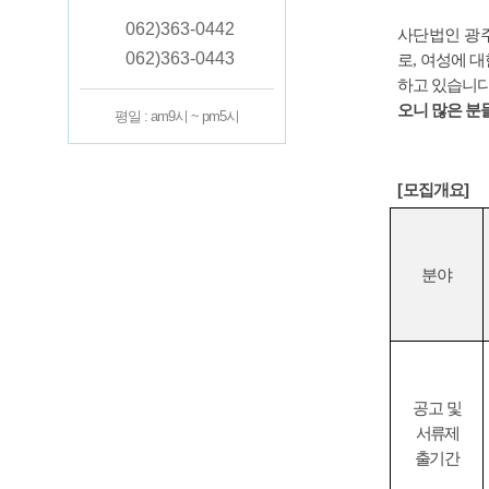
062)363-0442
사단법인 광
062)363-0443
로
,
여성에 대
하고 있습니
오니 많은 분
평일 : am9시 ~ pm5시
[
모집개요
]
분야
공고 및
서류제
출
기간