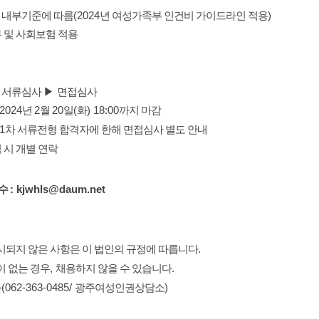
 내부기준에 따름
(2024
년 여성가족부 인건비 가이드라인 적용
)
무 및 사회보험 적용
:
서류심사
▶
면접심사
 2024
년
2
월
20
일
(
화
) 18:00
까지 마감
 1
차 서류전형 합격자에 한해 면접심사 별도 안내
 시 개별 연락
수
: kjwhls@daum.net
시되지 않은 사항은 이 법인의 규정에 따릅니다
.
이 없는 경우
,
채용하지 않을 수 있습니다
.
화
(062-363-0485/
광주여성인권상담소
)