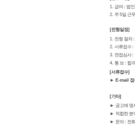
1.
급여
:
법인
2.
주
5
일 근
[
전형일정
]
1.
전형 절차
2.
서류접수
:
3.
면접심사
:
4.
통 보
:
합격
[
서류접수
]
►
E-mail
접
[
기타
]
►
공고에 명
►
적합한 분
►
문의
:
전