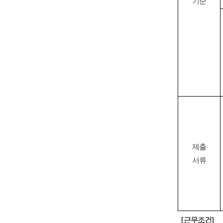
기준
제출
서류
[
근무조건
]