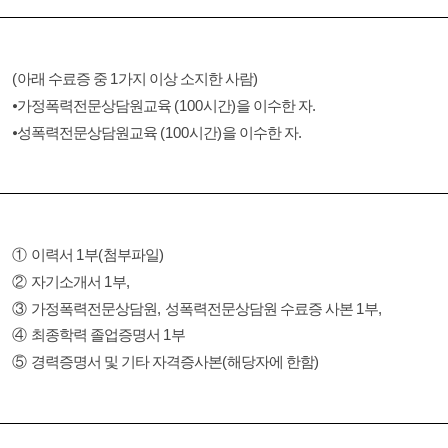
(
아래 수료증 중
1
가지 이상 소지한 사람
)
⦁
가정폭력전문상담원교육
(100
시간
)
을 이수한 자
.
⦁
성폭력전문상담원교육
(100
시간
)
을 이수한 자
.
①
이력서
1
부
(
첨부파일
)
②
자기소개서
1
부
,
③
가정폭력전문상담원
,
성폭력전문상담원 수료증 사본
1
부
,
④
최종학력 졸업증명서
1
부
⑤
경력증명서 및 기타 자격증사본
(
해당자에 한함
)