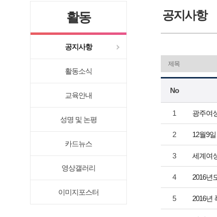
공지사항
활동
공지사항
활동소식
No
교육안내
1
광주여성
성명 및 논평
2
12월9
카드뉴스
3
세계여성
영상갤러리
4
2016
이미지포스터
5
2016