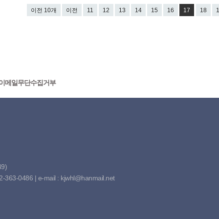
이전 10개
이전
11
12
13
14
15
16
17
18
이메일무단수집거부
9)
63-0486 | e-mail : kjwhl@hanmail.net