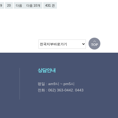
19
20
다음
다음 10개
431 건
상담안내
평일 : am9시 ~ pm5시
전화 : 062) 363-0442. 0443