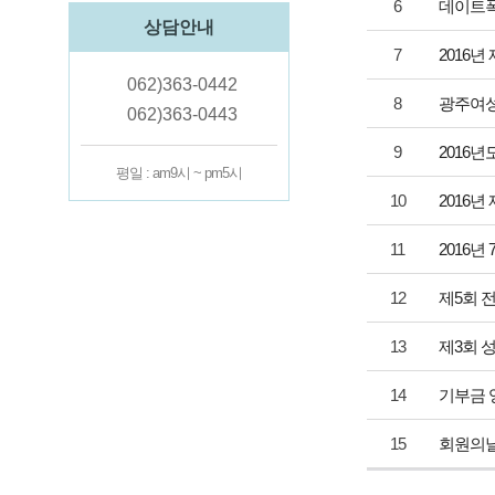
6
데이트폭
상담안내
7
2016
062)363-0442
8
광주여성
062)363-0443
9
2016
평일 : am9시 ~ pm5시
10
2016
11
2016년
12
제5회 
13
제3회 
14
기부금 
15
회원의