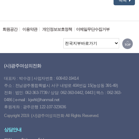
목록
회원공간
이용약관
개인정보보호정책
이메일무단수집거부
(사)광주여성의전화
대표자 : 박수경 | 사업자번호 : 609-82-19414
주소 : 전남광주통합특별시 서구 내방로 404번길 15(농성동 391-49)
전화 : 법인: 062-363-7739 / 상담: 062-363-0442, 0443 | 팩스 : 062-363-
0486 | e-mail : kjwhl@hanmail.net
후원계좌 : 광주은행 122-107-323636
Copyright 2019. (사)광주여성의전화 All Rights Reserved.
상담안내