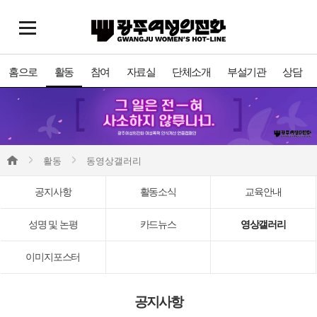
홈으로
활동
참여
자료실
단체소개
부설기관
상담
활동
동영상갤러리
공지사항
활동소식
교육안내
성명 및 논평
카드뉴스
영상갤러리
이미지포스터
공지사항