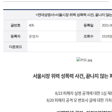
<연대성명서>서울시장 위력 성폭력 사건, 끝나지 않
글번호
405
등록일
2021-0
등록자
운영자
조회수
1519
다운로드
서울시장 위력 성폭력 사건
,
끝나지 않는 
8/23
피해자 실명 공개에 대한
1
심 재
8/20
피해자 공격 모 변호사 글에 대한 가처