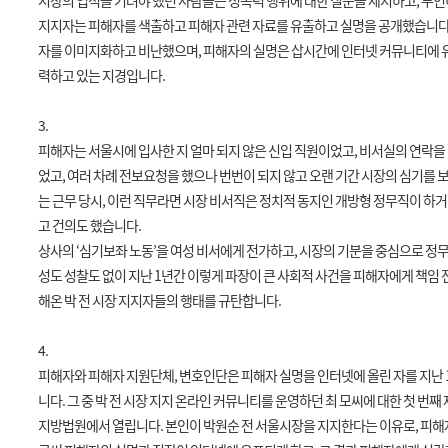
시장의 업적을 기려야 했던 사람들은 성폭력 행위에 대한 질문을 제지하고
,
부인
지지자는 피해자를 색출하고 피해자 관련 자료를 유출하고 실명을 공개했습니
자를 이미지화하고 비난했으며
,
피해자의 실명은 삽시간에 인터넷 커뮤니티에 
력하고 있는 지경
입니다
.
3.
피해자는 서울시에 입사한 지 얼마 되지 않은 신입 직원이었고
,
비서실의 연락을 
었고
,
여러 차례 전보요청을 했으나 번번이 되지 않고 오랜 기간 시장의 심기를
는 근무 당시
,
이런 직무라면 시장 비서직은 정치적 동지인 개방형 정무직이 하
고 건의도 했습니다
.
상사의
‘
심기보좌 노동
’
을 여성 비서에게 전가하고
,
시장의 기분을 중심으로 정
성도 성찰도 없이 지난
1
년간 이렇게 파장이 큰 사회적 사건을 피해자에게 책임
해온 박 전 시장 지지자들의 행태를 규탄
합니다
.
4.
피해자와 피해자 지원단체
,
변호인단은 피해자 실명을 인터넷에 올린 자를 지난
니다
.
그 중 박 전 시장 지지 온라인 커뮤니티를 운영하던 최 모씨에 대한 첫 번째
지방법원에서 열립니다
.
본인이 박원순 전 서울시장을 지지한다는 이유로
,
피해