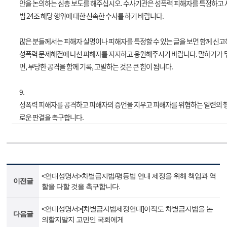
안을 논의하는 심층 보도를 해주십시오
.
수사기관은 성폭력 피해자를 특정하고 
법
24
조 해당 행위에 대한 신속한 수사를 하기 바랍니다
.
많은 분들께서는 피해자 실명이나 피해자를 특정할 수 있는 글을 보면 함께 신
성폭력 문제해결에 나선 피해자를 지지하고 응원해주시기 바랍니다
.
말하기가 
면
,
부당한 공격을 함께 기록
,
고발하는 것은 큰 힘이 됩니다
.
9.
성폭력 피해자를 공격하고 피해자의 증언을 지우고 피해자를 위협하는 일련의
로운 판결을 촉구
합니다
.
<연대성명서>차별금지법/평등법 연내 제정을 위해 책임과 역
이전글
할을 다할 것을 촉구합니다.
<연대성명서>[차별금지법제정연대]아직도 차별금지법을 논
다음글
의할지말지 고민인 국회에게