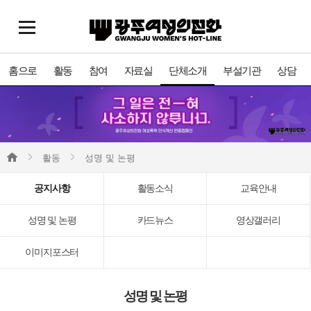
홈으로
활동
참여
자료실
단체소개
부설기관
상담
활동
성명 및 논평
공지사항
활동소식
교육안내
성명 및 논평
카드뉴스
영상갤러리
이미지포스터
성명 및 논평