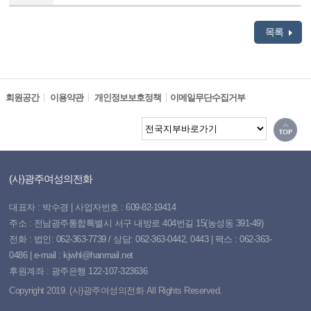
목록
회원공간
이용약관
개인정보보호정책
이메일무단수집거부
(사)광주여성의전화
대표자 : 박수경 | 사업자번호 : 609-82-19414
주소 : 전남광주통합특별시 서구 내방로 404번길 15(농성동 391-49)
전화 : 법인: 062-363-7739 / 상담: 062-363-0442, 0443 | 팩스 : 062-363-
0486 | e-mail : kjwhl@hanmail.net
후원계좌 : 광주은행 122-107-323636
Copyright 2019. (사)광주여성의전화 All Rights Reserved.