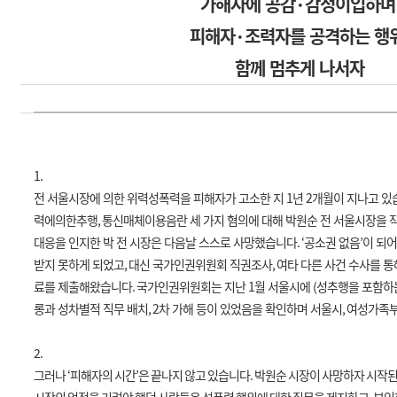
가해자에 공감
·
감정이입하
피해자
·
조력자를 공격하는 행
함께 멈추게 나서자
1.
전 서울시장에 의한 위력성폭력을 피해자가 고소한 지
1
년
2
개월이 지나고 있
력에의한추행
,
통신매체이용음란 세 가지 혐의에 대해 박원순 전 서울시장을 
대응을 인지한 박 전 시장은 다음날 스스로 사망했습니다
.
‘
공소권 없음
’
이 되어
받지 못하게 되었고
,
대신 국가인권위원회 직권조사
,
여타 다른 사건 수사를 통
료를 제출해왔습니다
.
국가인권위원회는 지난
1
월 서울시에
(
성추행을 포함하
롱과 성차별적 직무 배치
, 2
차 가해 등이 있었음을 확인하며 서울시
,
여성가족부
2.
그러나
‘
피해자의 시간
’
은 끝나지 않고 있습니다
.
박원순 시장이 사망하자 시작