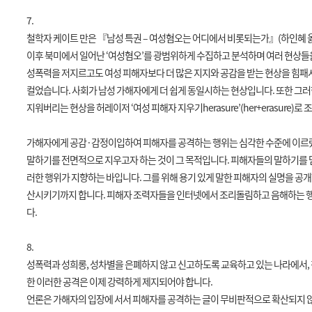
7.
철학자 케이트 만은 『남성 특권 – 여성혐오는 어디에서 비롯되는가』
(
하인혜 
이후 북미에서 일어난
‘
여성혐오
’
를 광범위하게 수집하고 분석하며 여러 현상
성폭력을 저지르고도 여성 피해자보다 더 많은 지지와 공감을 받는 현상을 힘패
컬었습니다
.
사회가 남성 가해자에게 더 쉽게 동일시하는 현상입니다
.
또한 그러
지워버리는 현상을 허레이저
‘
여성 피해자 지우기
herasure’(her+erasure)
로 
가해자에게 공감
·
감정이입하여 피해자를 공격하는 행위는 심각한 수준에 이
말하기를 전면적으로 지우고자 하는 것이 그 목적입니다
.
피해자들의 말하기를 
러한 행위가 지향하는 바입니다
.
그를 위해 용기 있게 말한 피해자의 실명을 공
산시키기까지 합니다
.
피해자 조력자들을 인터넷에서 조리돌림하고 음해하는 행
다
.
8.
성폭력과 성희롱
,
성차별을 은폐하지 않고 신고하도록 교육하고 있는 나라에서
,
한 이러한 공격은 이제 강력하게 제지되어야 합니다
.
언론은 가해자의 입장에 서서 피해자를 공격하는 글이 무비판적으로 확산되지 않