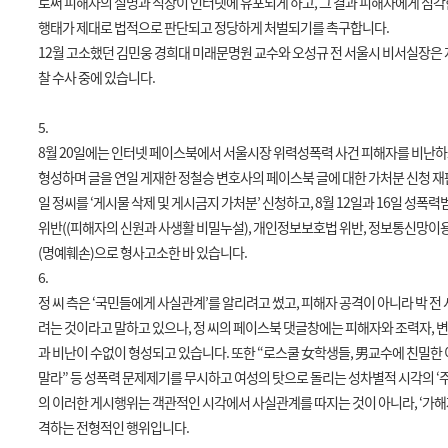
로써 피해자의 실명과 직장이 인터넷에 유포되게 하고
,
그 결과 피해자에게 심각
행태가 제대로 법적으로 판단되고 정당하게 처벌되기를 촉구합니다
.
12
월 고소했던 김민웅 경희대 미래문명원 교수와 오성규 전 서울시 비서실장은
찰 수사 중에 있습니다
.
5.
8
월
20
일에는 인터넷 페이스북에서 서울시장 위력성폭력 사건 피해자를 비난
형성하며 글을 연일 게재한 정철승 변호사의 페이스북 글에 대한 가처분 신청 
일 정씨를
‘
게시물 삭제 및 게시금지 가처분
’
신청하고
, 8
월
12
일과
16
일 성폭력
위반
((
피해자의 신원과 사생활 비밀누설
),
개인정보보호법 위반
,
정보통신망이
(
명예훼손
)
으로 형사고소한 바 있습니다
.
6.
정 씨 측은
‘
국민들에게 사실관계
’
를 알리려고 썼고
,
피해자 공격이 아니라 박 전
려는 것이라고 말하고 있으나
,
정 씨의 페이스북 댓글창에는 피해자와 조력자
,
과 비난이 수없이 형성되고 있습니다
.
또한
“
로스쿨 女학생들
,
男교수에 친밀한 
말라
”
등 성폭력 문제제기를 무시하고 여성의 탓으로 돌리는 성차별적 시각의
‘
의 이러한 게시행위는 객관적인 시각에서 사실관계를 따지는 것이 아니라
, ‘
가해
격하는 전형적인 행위입니다
.