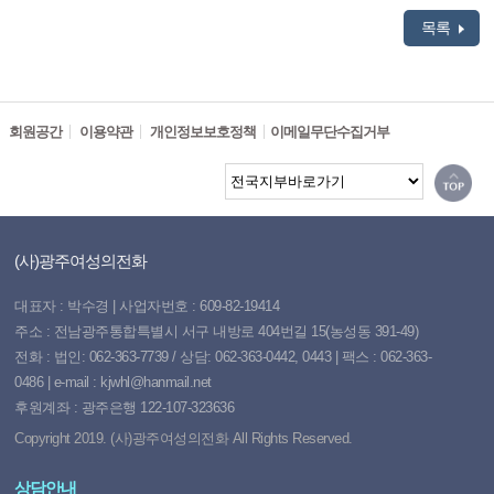
목록
회원공간
이용약관
개인정보보호정책
이메일무단수집거부
(사)광주여성의전화
대표자 : 박수경 | 사업자번호 : 609-82-19414
주소 : 전남광주통합특별시 서구 내방로 404번길 15(농성동 391-49)
전화 : 법인: 062-363-7739 / 상담: 062-363-0442, 0443 | 팩스 : 062-363-
0486 | e-mail : kjwhl@hanmail.net
후원계좌 : 광주은행 122-107-323636
Copyright 2019. (사)광주여성의전화 All Rights Reserved.
상담안내