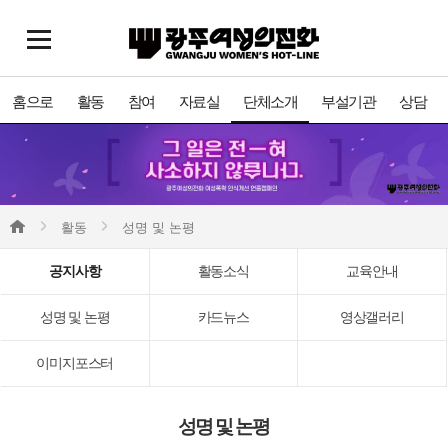
홈으로
활동
참여
자료실
단체소개
부설기관
상담
활동
성명 및 논평
공지사항
활동소식
교육안내
성명 및 논평
카드뉴스
영상갤러리
이미지포스터
성명 및 논평