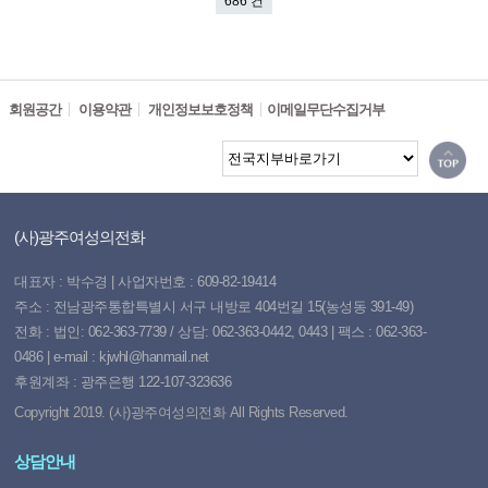
686 건
회원공간
이용약관
개인정보보호정책
이메일무단수집거부
(사)광주여성의전화
대표자 : 박수경 | 사업자번호 : 609-82-19414
주소 : 전남광주통합특별시 서구 내방로 404번길 15(농성동 391-49)
전화 : 법인: 062-363-7739 / 상담: 062-363-0442, 0443 | 팩스 : 062-363-
0486 | e-mail : kjwhl@hanmail.net
후원계좌 : 광주은행 122-107-323636
Copyright 2019. (사)광주여성의전화 All Rights Reserved.
상담안내