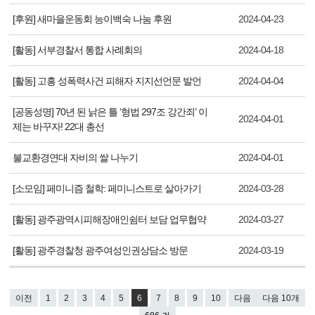
[후원] 새마을운동회 능이백숙 나눔 후원
2024-04-23
[활동] 서부경찰서 통합 사례회의
2024-04-18
[활동] 고흥 성폭력사건 피해자 지지선언문 발언
2024-04-04
[공동성명] 70년 된 낡은 틀 ‘형법 297조 강간죄’ 이
2024-04-01
제는 바꾸자! 22대 총선
불교환경연대 자비의 쌀 나누기
2024-04-01
[소모임] 페미니즘 철학: 페미니스트로 살아가기
2024-03-28
[활동] 광주광역시피해장애인쉼터 보담 업무협약
2024-03-27
[활동] 광주경찰청 광주여성인권상담소 방문
2024-03-19
이전
1
2
3
4
5
6
7
8
9
10
다음
다음 10개